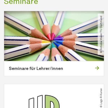
Seminare
© Simona Maier​/​TU Dortmund
Seminare für Lehrer/innen
© Logo R-Kurse