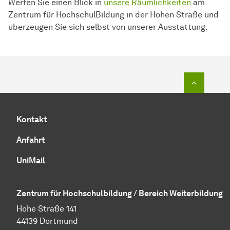
Werfen Sie einen Blick in
unsere Räumlichkeiten
am
Zentrum für HochschulBildung in der Hohen Straße und
überzeugen Sie sich selbst von unserer Ausstattung.
Zum Seit
Kontakt
Anfahrt
UniMail
Zentrum für Hochschulbildung / Bereich Weiterbildung
Hohe Straße 141
44139 Dortmund